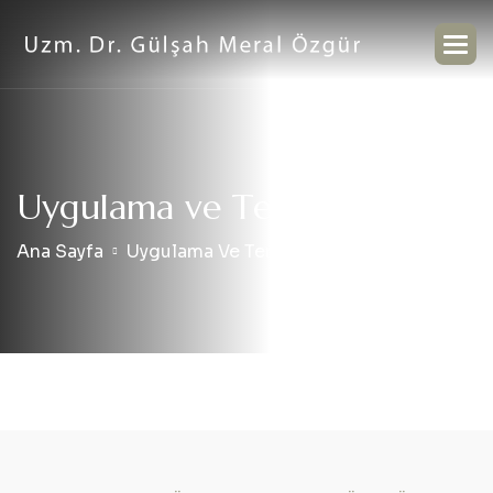
U
y
g
u
l
a
m
a
v
e
T
e
r
a
p
i
S
ü
r
e
c
i
Ana Sayfa
Uygulama Ve Terapi Süreci