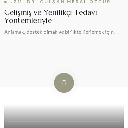
UZM. DR. GÜLŞAH MERAL ÖZGÜR
G
e
l
i
ş
m
i
ş
v
e
Y
e
n
i
l
i
k
ç
i
T
e
d
a
v
i
Y
ö
n
t
e
m
l
e
r
i
y
l
e
Anlamak, destek olmak ve birlikte ilerlemek için.