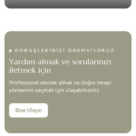
GÖRÜŞLERINIZI ÖNEMSIYORUZ
Y
a
r
d
ı
m
a
l
m
a
k
v
e
s
o
r
u
l
a
r
ı
n
ı
z
ı
i
l
e
t
m
e
k
i
ç
i
n
Profesyonel destek almak ve doğru terapi
yöntemini seçmek için ulaşabilirsiniz.
Bize Ulaşın