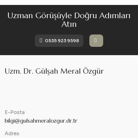
U
z
m
a
n
G
ö
r
ü
ş
ü
y
l
e
D
o
ğ
r
u
A
d
ı
m
l
a
r
ı
A
t
ı
n
0535 923 9598
Uzm. Dr. Gülşah Meral Özgür
E-Posta
bilgi@gulsahmeralozgur.dr.tr
Adres